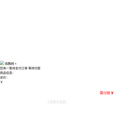
佰腾网
×
您有一笔待支付订单
等待付款
商品信息：
总价：
￥
需付款
￥
了解更多优惠~