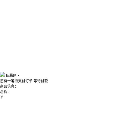
佰腾网
×
您有一笔待支付订单
等待付款
商品信息：
总价：
￥