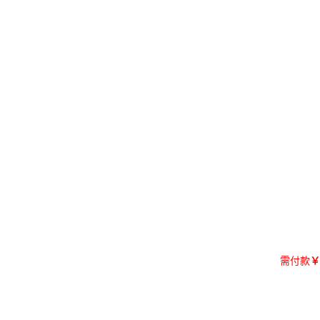
需付款
￥