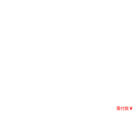
需付款
￥