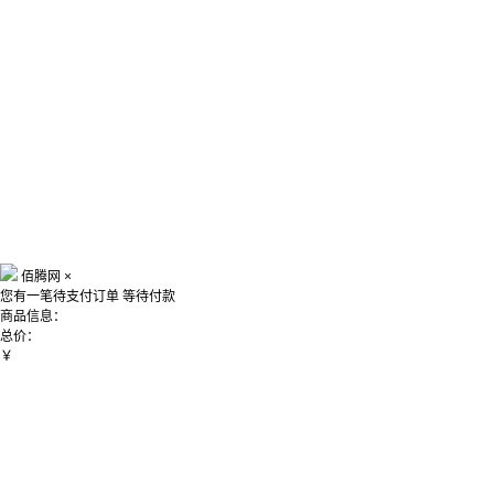
佰腾网
×
您有一笔待支付订单
等待付款
商品信息：
总价：
￥