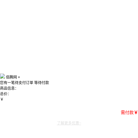
佰腾网
×
您有一笔待支付订单
等待付款
商品信息：
总价：
￥
需付款
￥
了解更多优惠~