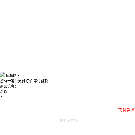
佰腾网
×
您有一笔待支付订单
等待付款
商品信息：
总价：
￥
需付款
￥
了解更多优惠~