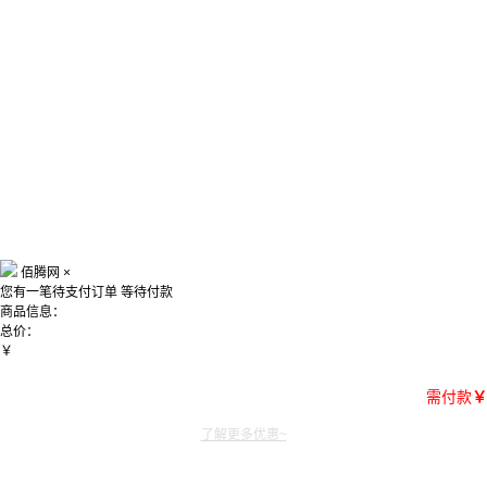
佰腾网
×
您有一笔待支付订单
等待付款
商品信息：
总价：
￥
需付款
￥
了解更多优惠~