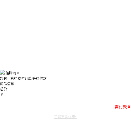
佰腾网
×
您有一笔待支付订单
等待付款
商品信息：
总价：
￥
需付款
￥
了解更多优惠~