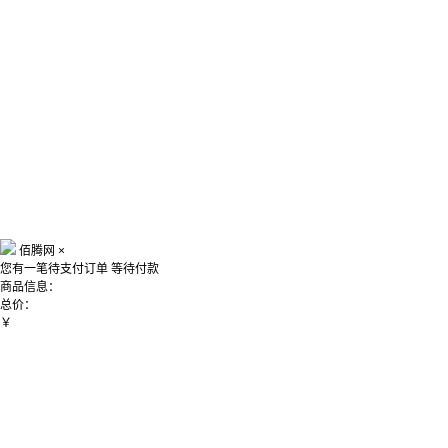
佰腾网
×
您有一笔待支付订单
等待付款
商品信息：
总价：
￥