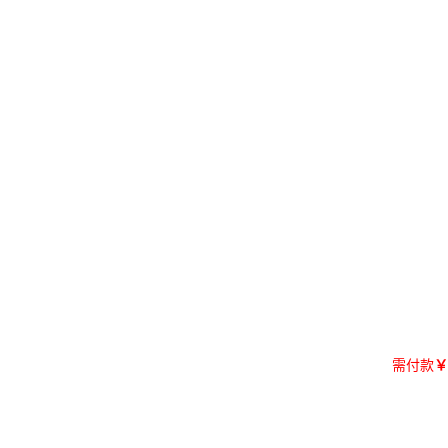
需付款
￥