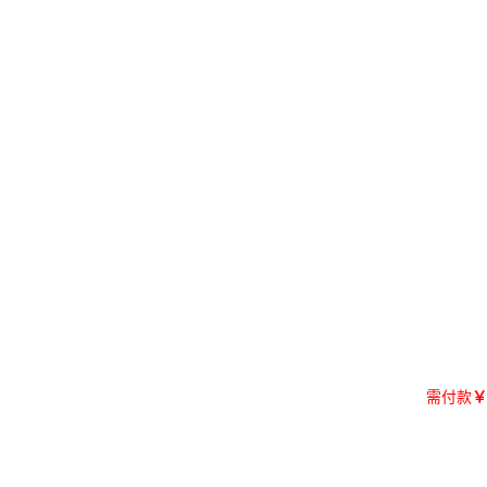
需付款
￥