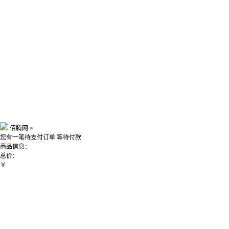
佰腾网
×
您有一笔待支付订单
等待付款
商品信息：
总价：
￥