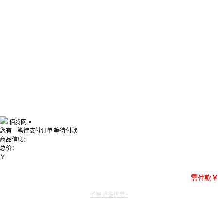
佰腾网
×
您有一笔待支付订单
等待付款
商品信息：
总价：
￥
需付款
￥
了解更多优惠~