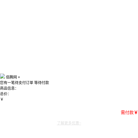
佰腾网
×
您有一笔待支付订单
等待付款
商品信息：
总价：
￥
需付款
￥
了解更多优惠~