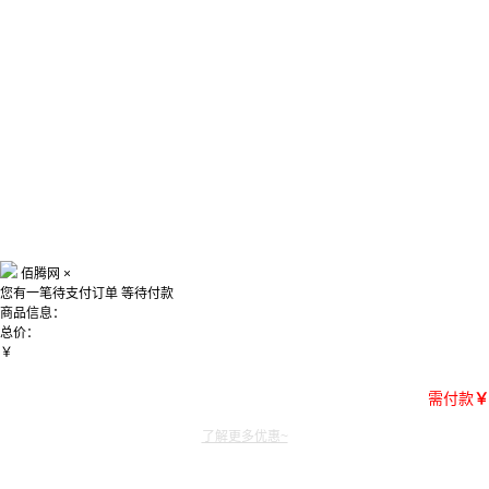
佰腾网
×
您有一笔待支付订单
等待付款
商品信息：
总价：
￥
需付款
￥
了解更多优惠~