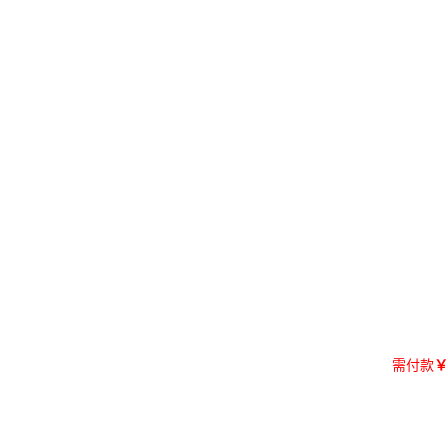
需付款
￥