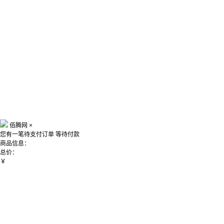
佰腾网
×
您有一笔待支付订单
等待付款
商品信息：
总价：
￥