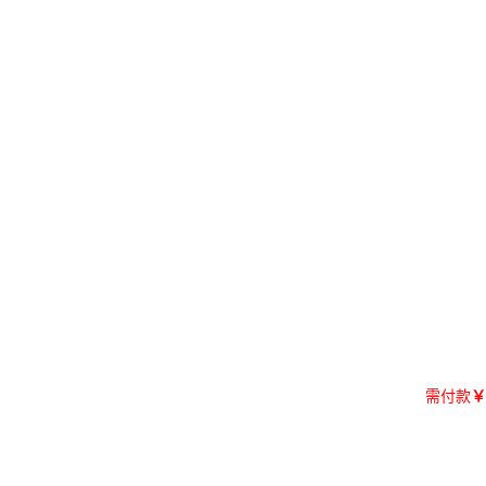
需付款
￥