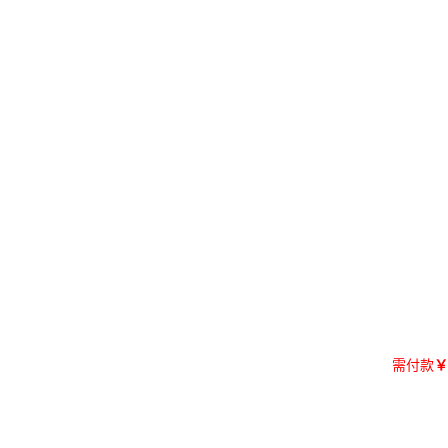
需付款
￥