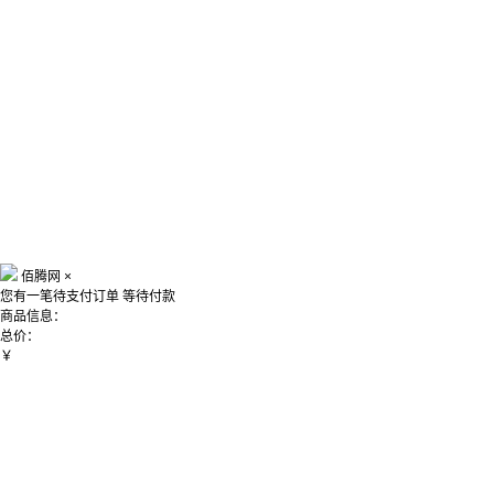
佰腾网
×
您有一笔待支付订单
等待付款
商品信息：
总价：
￥