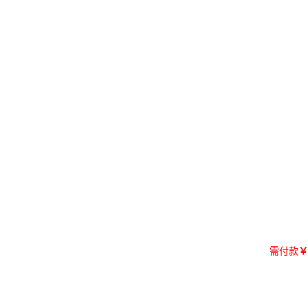
需付款
￥