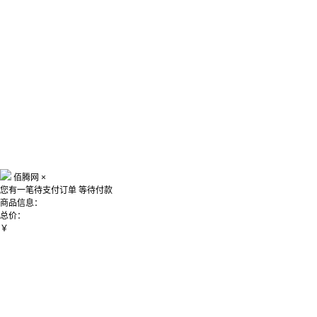
佰腾网
×
您有一笔待支付订单
等待付款
商品信息：
总价：
￥