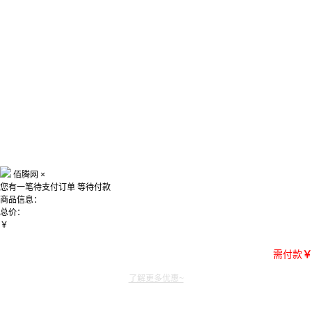
佰腾网
×
您有一笔待支付订单
等待付款
商品信息：
总价：
￥
需付款
￥
了解更多优惠~