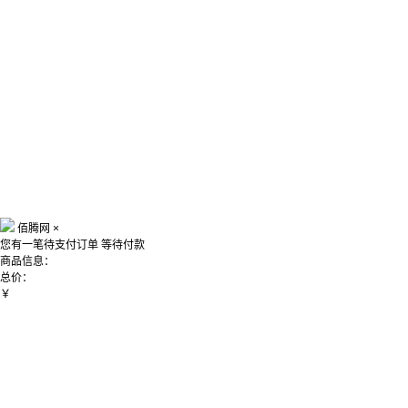
佰腾网
×
您有一笔待支付订单
等待付款
商品信息：
总价：
￥