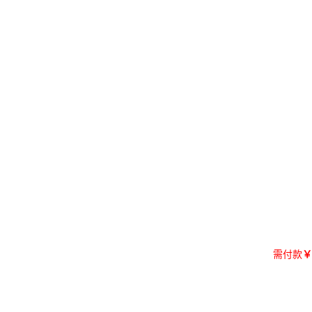
需付款
￥