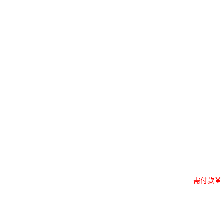
需付款
￥