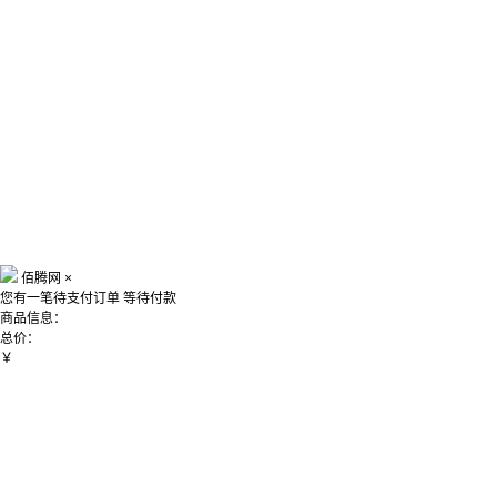
佰腾网
×
您有一笔待支付订单
等待付款
商品信息：
总价：
￥