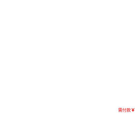
需付款
￥