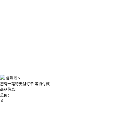
佰腾网
×
您有一笔待支付订单
等待付款
商品信息：
总价：
￥