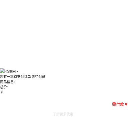
佰腾网
×
您有一笔待支付订单
等待付款
商品信息：
总价：
￥
需付款
￥
了解更多优惠~