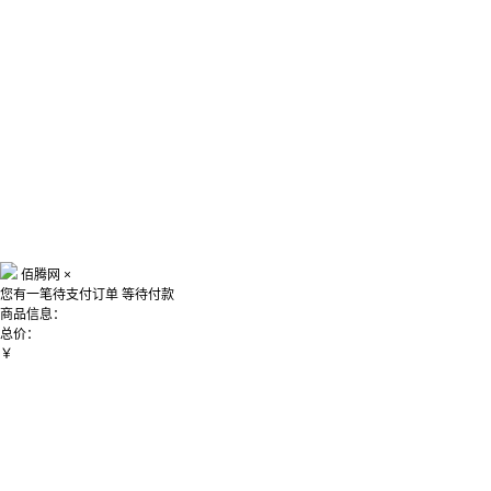
佰腾网
×
您有一笔待支付订单
等待付款
商品信息：
总价：
￥