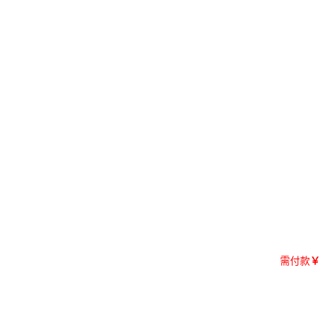
需付款
￥