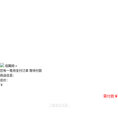
佰腾网
×
您有一笔待支付订单
等待付款
商品信息：
总价：
￥
需付款
￥
了解更多优惠~