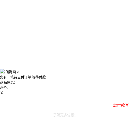
佰腾网
×
您有一笔待支付订单
等待付款
商品信息：
总价：
￥
需付款
￥
了解更多优惠~