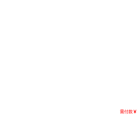
需付款
￥