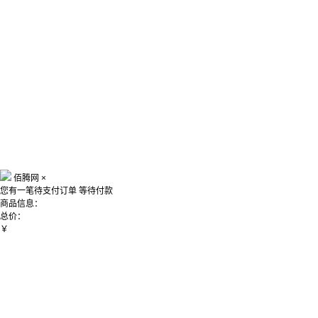
佰腾网
×
您有一笔待支付订单
等待付款
商品信息：
总价：
￥