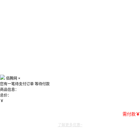
佰腾网
×
您有一笔待支付订单
等待付款
商品信息：
总价：
￥
需付款
￥
了解更多优惠~