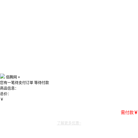
佰腾网
×
您有一笔待支付订单
等待付款
商品信息：
总价：
￥
需付款
￥
了解更多优惠~