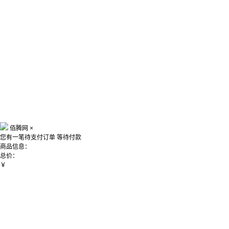
佰腾网
×
您有一笔待支付订单
等待付款
商品信息：
总价：
￥