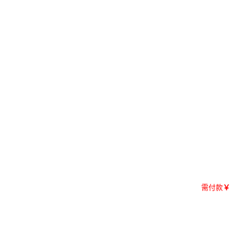
需付款
￥