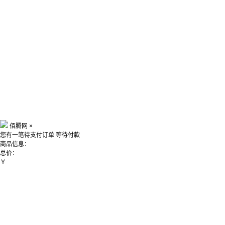
佰腾网
×
您有一笔待支付订单
等待付款
商品信息：
总价：
￥