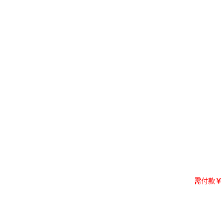
需付款
￥