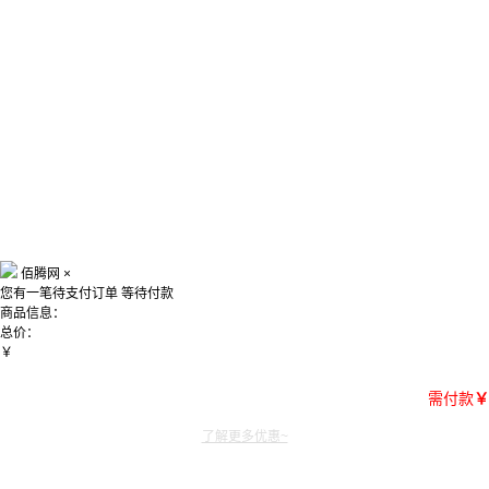
佰腾网
×
您有一笔待支付订单
等待付款
商品信息：
总价：
￥
需付款
￥
了解更多优惠~