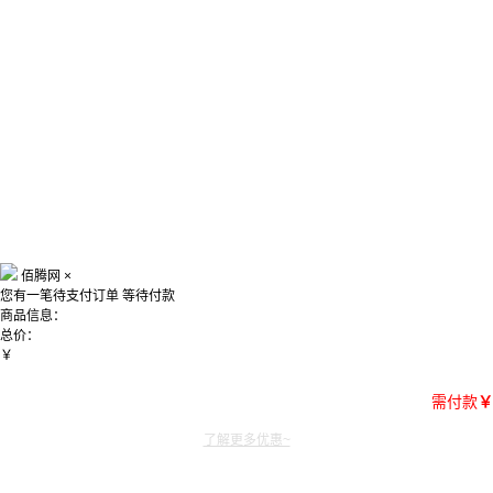
佰腾网
×
您有一笔待支付订单
等待付款
商品信息：
总价：
￥
需付款
￥
了解更多优惠~