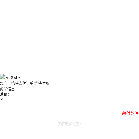
佰腾网
×
您有一笔待支付订单
等待付款
商品信息：
总价：
￥
需付款
￥
了解更多优惠~