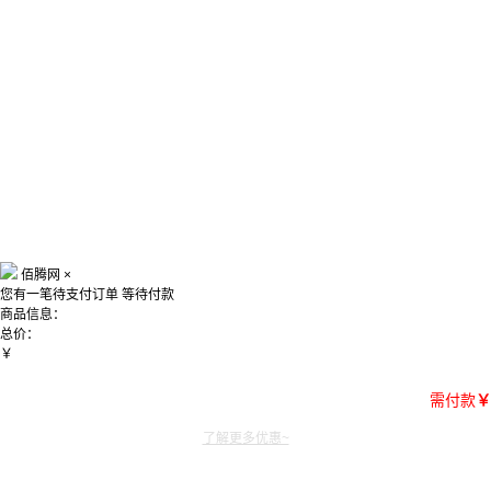
佰腾网
×
您有一笔待支付订单
等待付款
商品信息：
总价：
￥
需付款
￥
了解更多优惠~