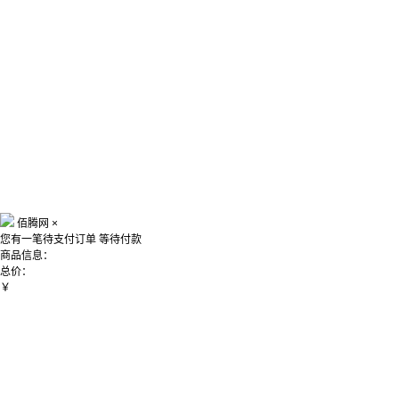
佰腾网
×
您有一笔待支付订单
等待付款
商品信息：
总价：
￥