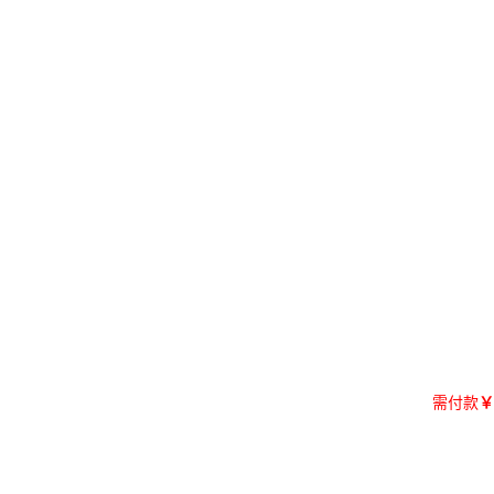
需付款
￥