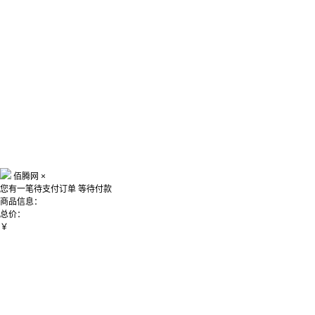
佰腾网
×
您有一笔待支付订单
等待付款
商品信息：
总价：
￥