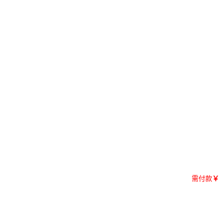
需付款
￥