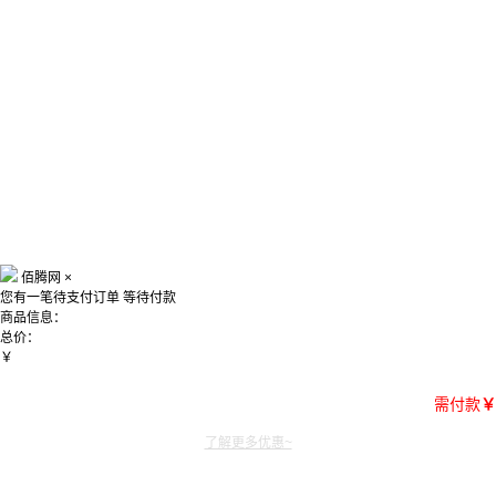
佰腾网
×
您有一笔待支付订单
等待付款
商品信息：
总价：
￥
需付款
￥
了解更多优惠~