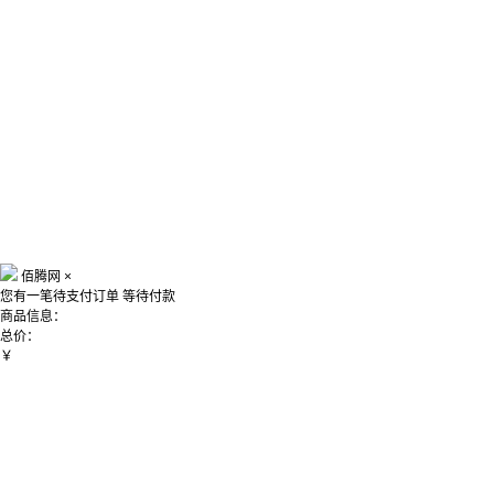
佰腾网
×
您有一笔待支付订单
等待付款
商品信息：
总价：
￥