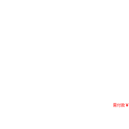
需付款
￥