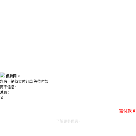
佰腾网
×
您有一笔待支付订单
等待付款
商品信息：
总价：
￥
需付款
￥
了解更多优惠~