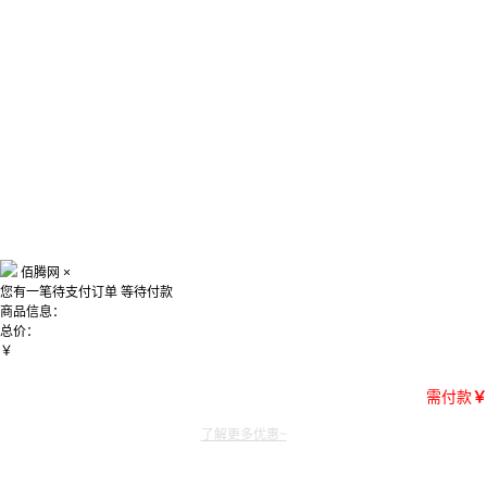
佰腾网
×
您有一笔待支付订单
等待付款
商品信息：
总价：
￥
需付款
￥
了解更多优惠~