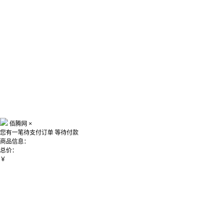
佰腾网
×
您有一笔待支付订单
等待付款
商品信息：
总价：
￥