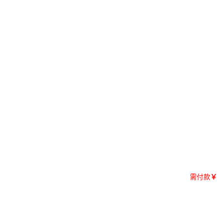
需付款
￥