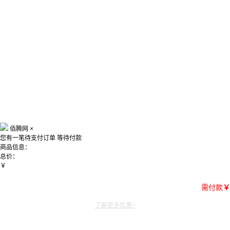
佰腾网
×
您有一笔待支付订单
等待付款
商品信息：
总价：
￥
需付款
￥
了解更多优惠~