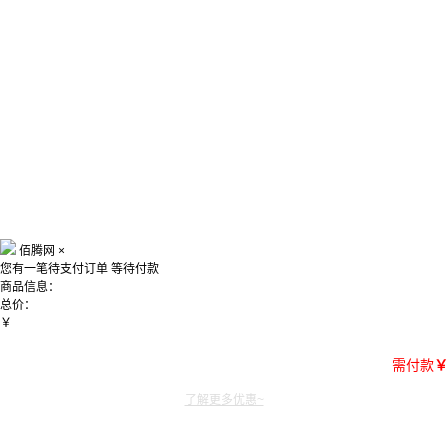
佰腾网
×
您有一笔待支付订单
等待付款
商品信息：
总价：
￥
需付款
￥
了解更多优惠~