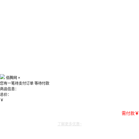
佰腾网
×
您有一笔待支付订单
等待付款
商品信息：
总价：
￥
需付款
￥
了解更多优惠~