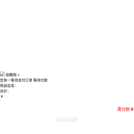
佰腾网
×
您有一笔待支付订单
等待付款
商品信息：
总价：
￥
需付款
￥
了解更多优惠~