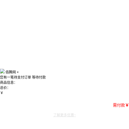
佰腾网
×
您有一笔待支付订单
等待付款
商品信息：
总价：
￥
需付款
￥
了解更多优惠~