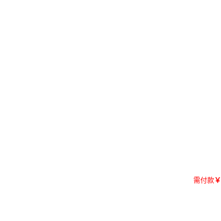
需付款
￥