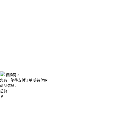
佰腾网
×
您有一笔待支付订单
等待付款
商品信息：
总价：
￥