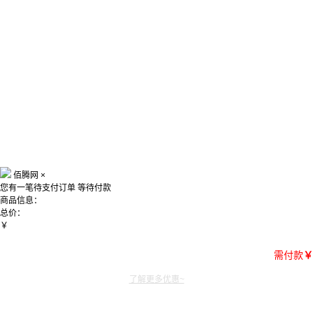
佰腾网
×
您有一笔待支付订单
等待付款
商品信息：
总价：
￥
需付款
￥
了解更多优惠~