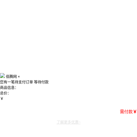
佰腾网
×
您有一笔待支付订单
等待付款
商品信息：
总价：
￥
需付款
￥
了解更多优惠~