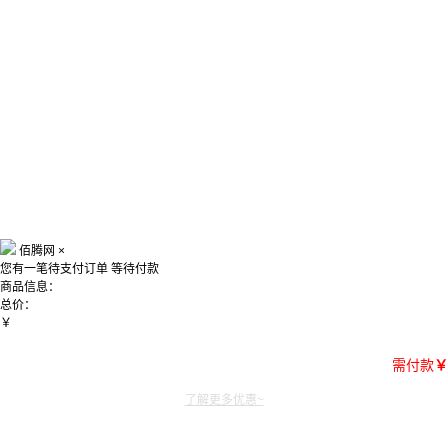
佰腾网
×
您有一笔待支付订单
等待付款
商品信息：
总价：
￥
需付款
￥
了解更多优惠~