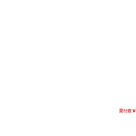
需付款
￥